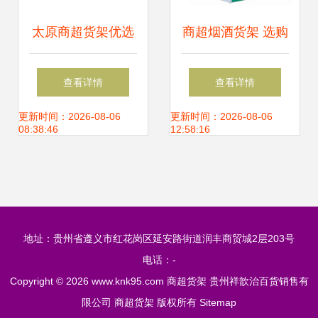
太原商超货架优选
商超烟酒货架 选购
迪雀美家俱，厂家
指南、价格因素与
查看详情
查看详情
直销打造高效空间
供应解决方案（第
更新时间：2026-08-06
更新时间：2026-08-06
08:38:46
12:58:16
一页）
地址：贵州省遵义市红花岗区延安路街道润丰商贸城2层203号
电话：-
Copyright © 2026
www.knk95.com
商超货架
贵州祥歆治百货销售有
限公司
商超货架
版权所有
Sitemap