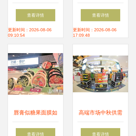
从商超展示到家用
深耕铜陵，专业打
查看详情
查看详情
储物的全方位解决
造化妆品与商超货
更新时间：2026-08-06
更新时间：2026-08-06
09:10:54
17:09:48
方案
架解决方案
唇膏似糖果面膜如
高端市场中秋供需
果汁 化妆品包装像
两旺，百年青啤创
查看详情
查看详情